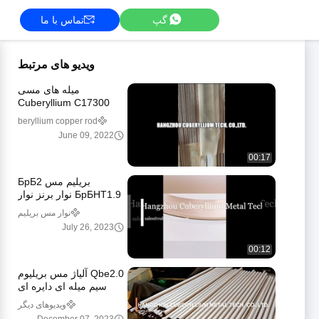
گپ
تماس با ما
ویدیو های مرتبط
میله های مسی
Cuberyllium C17300
1.3mm Dia X 2000mmL
beryllium copper rod
With Temper TD04
June 09, 2022
00:17
بریلیم مس БрБ2
БрБНТ1.9 نوار برنز نوار
برنز نوار برنز
نوار مس بریلیم
July 26, 2023
00:12
Qbe2.0 آلیاژ مس بریلیوم
سیم میله ای دایره ای
استاندارد گوست 1789-70
ویدیوهای دیگر