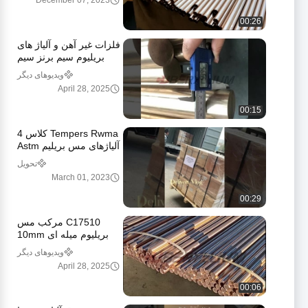
December 07, 2023
00:26
فلزات غیر آهن و آلیاژ های
بریلیوم سیم برنز سیم
BrB2 سیم نرم سیم سخت
ویدیوهای دیگر
April 28, 2025
00:15
Tempers Rwma کلاس 4
آلیاژهای مس بریلیم Astm
استاندارد روشن پرداخت
تحویل
March 01, 2023
00:29
C17510 مرکب مس
بریلیوم میله ای 10mm
11mm 15mm 20mm
ویدیوهای دیگر
25mm
April 28, 2025
00:06