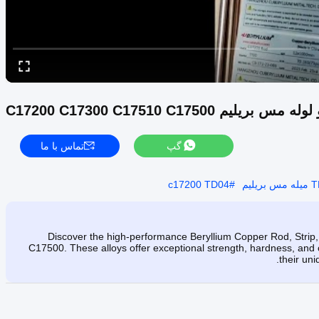
C17200 C17300 C17510 C1750
گپ
تماس با ما
لیم
#
c17200 TD04
Discover the high-performance Beryllium Copper Rod, Strip
C17500. These alloys offer exceptional strength, hardness, and co
their un