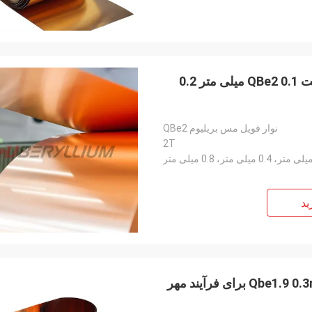
نوار فویل مس بریلیوم 8.25 گرم در سانتی متر 3 ضخامت QBe2 0.1 میلی متر 0.2
نوار فویل مس بریلیوم QBe2
2T
ید
مکعب 2 نوار آلیاژ مس بریلیم Qbe1.9 0.3mmx200mm БрБНТ1.9 برای فرآیند مهر