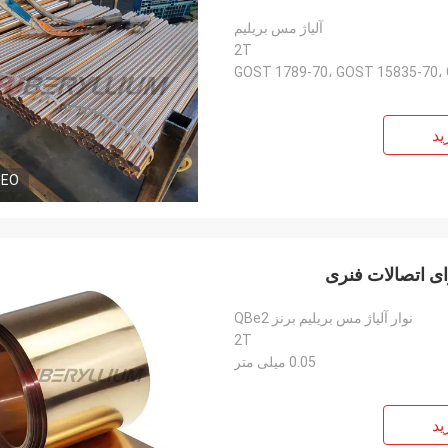
آلیاژ مس بریلیم
2T
GOST 1789-70، GOST 15835-70، 
ید
DEO
نوار آلیاژ مس بریلیم برنز QBe2
2T
0.05 میلی متر
ید