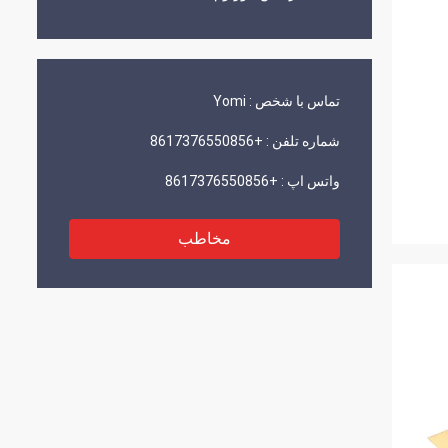
تماس با شخص :
Yomi
شماره تلفن :
+8617376550856
واتس اپ :
+8617376550856
مخاطب