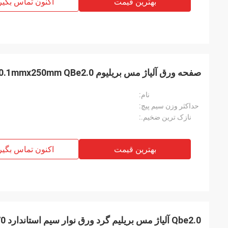
بهترین قیمت
اکنون تماس بگیر
صفحه ورق آلیاژ مس بریلیوم 0.1mmx250mm QBe2.0 با حالت سخت
نام:
حداکثر وزن سیم پیچ:
نازک ترین ضخیم.:
بهترین قیمت
اکنون تماس بگیر
Qbe2.0 آلیاژ مس بریلیم گرد ورق نوار سیم استاندارد GOST 1789-70