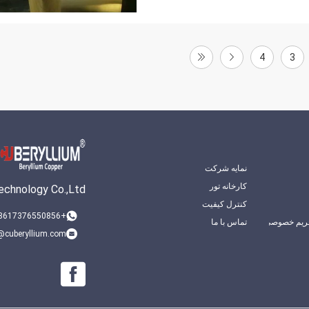
4
3
نمایه شرکت
کارخانه تور
chnology Co.,Ltd.
کنترل کیفیت
+8617376550856
ریم خصوصی
تماس با ما
@cuberyllium.com