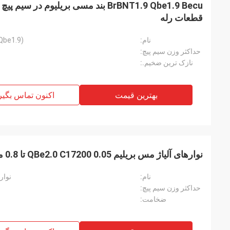
قطعات رله
نام:
BrBNT1.9 (Qbe1.9)
حداکثر وزن سیم پیچ:
نازک ترین ضخیم.:
بهترین قیمت
اکنون تماس بگیر
نوارهای آلیاژ مس بریلیم QBe2.0 C17200 0.05 تا 0.8 میلی متر برای عنصر الاستیک
نام:
نوارهای
حداکثر وزن سیم پیچ:
ضخامت: