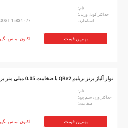
نام:
حداکثر کویل وزنی:
استاندارد:
GOST 15834 - 77
بهترین قیمت
اکنون تماس بگیر
نوار آلیاژ برنز بریلیم QBe2 با ضخامت 0.05 میلی متر برای اتصالات فنری
نام:
حداکثر وزن سیم پیچ:
ضخامت:
بهترین قیمت
اکنون تماس بگیر