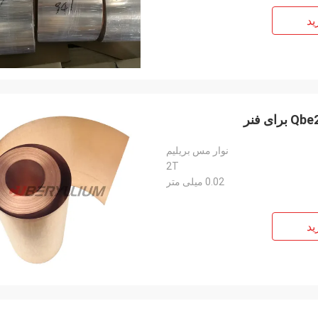
ید
نوار مس بریلیم
2T
0.02 میلی متر
ید