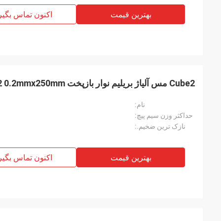
بهترین قیمت
اکنون تماس بگیر
Cube2 مس آلیاژ بریلیم نوار بازپخت Qbe2 0.2mmx250mm برای فنر
نام:
حداکثر وزن سیم پیچ:
نازک ترین ضخیم.:
بهترین قیمت
اکنون تماس بگیر