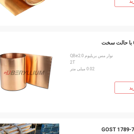
ید
نوار مس بریلیوم QBe2.0
2T
0.02 میلی متر
ید