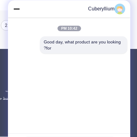
Cuberyllium
2
1
10:42 PM
Good day, what product are you looking 
for?
محصولات
در باره
آلیاژ مس بریلیم
اخبار
مس بریلیم C17200
موارد
مس بریلیم C17300
نقشه سایت
همه دسته بندی ها
سیاست حفظ ح