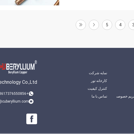
5
4
نمایه شرکت
کارخانه تور
chnology Co.,Ltd.
کنترل کیفیت
+8617376550856
ریم خصوصی
تماس با ما
@cuberyllium.com