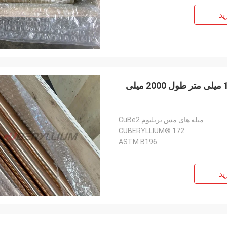
ید
CuBe2 AT میله های مس بریلیوم ASTM B196 قطر 18 میلی متر طول 2000 میلی
میله های مس بریلیوم CuBe2
CUBERYLLIUM® 172
ASTM B196
ید