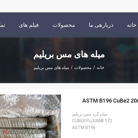
خانه
دربارهی ما
محصولات
فیلم های
تما
میله های مس بریلیم
خانه
/
محصولات
/
میله های مس بریلیم
میله گرد مس بریلیم
CUBERYLLIUM® 172
ASTM B196