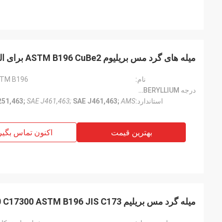
میله های گرد مس بریلیوم ASTM B196 CuBe2 برای الکترود جوشکاری مقاومتی
نام:
ASTM B196 میله های گرد مس بریل
درجه CUBERYLLIUM®:
استاندارد:
AMS
SAE J461,463;
SAE J461,463;
51,463;
بهترین قیمت
اکنون تماس بگیر
میله گرد مس بریلیم TB00 C17300 ASTM B196 JIS C173