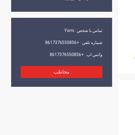
تماس با شخص :
Yomi
شماره تلفن :
+8617376550856
واتس اپ :
+8617376550856
مخاطب