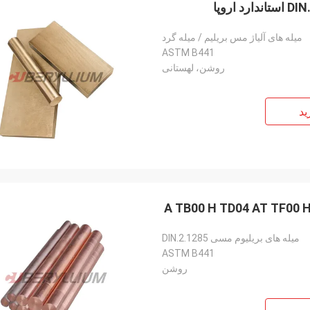
میله های آلیاژ مس بریلیم / میله گرد
ASTM B441
روشن، لهستانی
ید
میله های بریلیوم مسی DIN.2.1285
ASTM B441
روشن