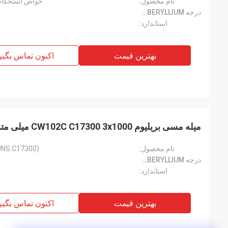
نام محصول:
خواص استحکام JIS C173 (C17300) میله گرد
درجه CUBERYLLIUM®:
استاندارد:
بهترین قیمت
اکنون تماس بگیر
میله مسی بریلیوم CW102C C17300 3x1000 میلی متر برای صنعت خودرو
نام محصول:
CW102C (UNS.C17300) میله
درجه CUBERYLLIUM®:
استاندارد:
بهترین قیمت
اکنون تماس بگیر