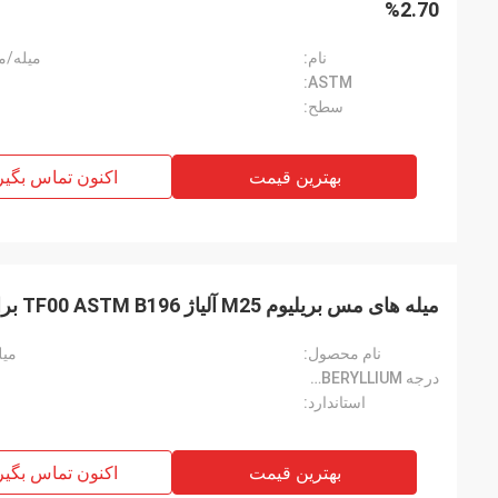
2.70%
نام:
میله/میل
ASTM:
سطح:
بهترین قیمت
اکنون تماس بگیر
میله های مس بریلیوم M25 آلیاژ TF00 ASTM B196 برای قطعات موتور الکتریکی
نام محصول:
میله 
درجه CUBERYLLIUM®:
استاندارد:
بهترین قیمت
اکنون تماس بگیر