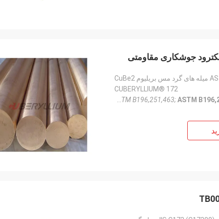
یوم CuBe2
CUBERYLLIUM® 172
ASTM B196,251,463;
ASTM B196,2
ید