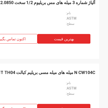
آلیاژ شماره 3 میله های مس بریلیوم 1/2 سخت DIN.2.0850 استاندارد اروپا
نام:
ASTM:
سطح:
بهترین قیمت
اکنون تماس بگیر
N CW104C میله های میله مسی بریلیم کبالت A TB00 H TD04 AT TF00 HT TH04
نام:
ASTM:
سطح: