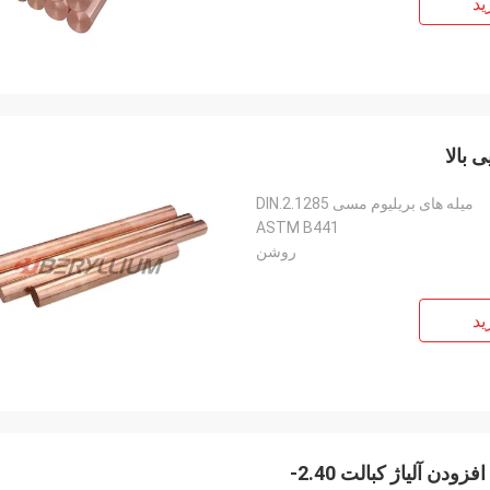
ید
میله های بریلیوم مسی DIN.2.1285
ASTM B441
روشن
ید
CuCo2Be میله های مسی بریلیم کبالت میله های گرد با افزودن آلیاژ کبالت 2.40-