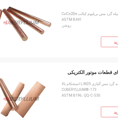
ه گرد مس بریلیوم کبالت CuCo2Be
ASTM B441
روشن
ید
گرد مس آلیاژی M25 با استحکام بالا
CUBERYLLIUM®-173
ASTM B196، QQ-C-530
ید