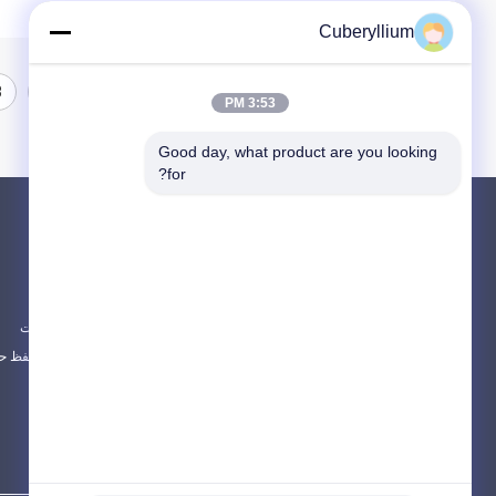
Cuberyllium
3
2
1
3:53 PM
Good day, what product are you looking 
for?
محصولات
در باره
آلیاژ مس بریلیم
اخبار
مس بریلیم C17200
موارد
مس بریلیم C17300
نقشه سایت
همه دسته بندی ها
سیاست حفظ ح