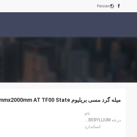
Persian
میله گرد مسی بریلیوم ASTM B196 CuBe2 20mmx2000mm AT TF00 State
نام:
درجه CUBERYLLIUM®:
استاندارد: