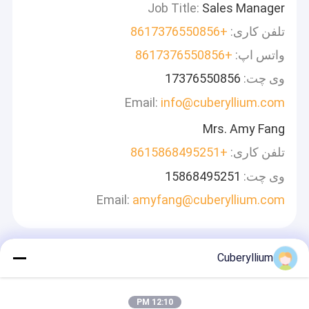
Job Title:
Sales Manager
تلفن کاری:
+8617376550856
واتس اپ:
+8617376550856
وی چت:
17376550856
Email:
info@cuberyllium.com
Mrs. Amy Fang
تلفن کاری:
+8615868495251
وی چت:
15868495251
Email:
amyfang@cuberyllium.com
Cuberyllium
پیام بگذارید
ما به سرعت پاسخ خواهیم داد
12:10 PM