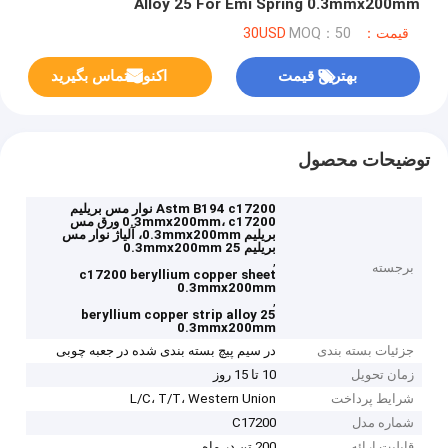
Alloy 25 For Emi Spring 0.3mmx200mm
قیمت：30USD
MOQ：50
بهترین قیمت
اکنون تماس بگیرید
توضیحات محصول
Astm B194 c17200 نوار مس بریلیم
0.3mmx200mm، c17200 ورق مس
بریلیم 0.3mmx200mm، آلیاژ نوار مس
بریلیم 25 0.3mmx200mm
,
برجسته
c17200 beryllium copper sheet
0.3mmx200mm
,
beryllium copper strip alloy 25
0.3mmx200mm
جزئیات بسته بندی
در سیم پیچ بسته بندی شده در جعبه چوبی
زمان تحویل
10 تا 15 روز
شرایط پرداخت
L/C، T/T، Western Union
شماره مدل
C17200
قابلیت ارائه
200 تن در ماه