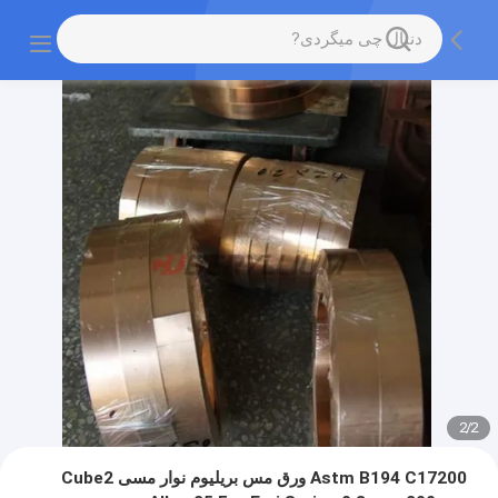
2
/
2
Astm B194 C17200 ورق مس بریلیوم نوار مسی Cube2