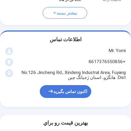
بیشتر ببینید
اطلاعات تماس
Mr. Yomi
+8617376550856
No.126 Jincheng Rd., Xindeng Industral Area, Fuyang
Dist. هانگژو، استان ژجیانگ چین
اکنون تماس بگیرید
بهترين قيمت رو براي