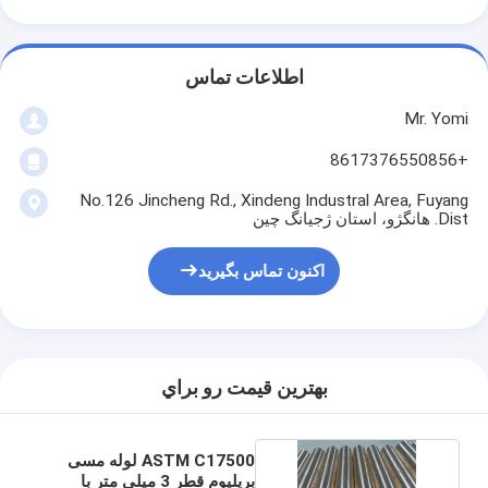
اطلاعات تماس
Mr. Yomi
+8617376550856
No.126 Jincheng Rd., Xindeng Industral Area, Fuyang
Dist. هانگژو، استان ژجیانگ چین
اکنون تماس بگیرید
بهترين قيمت رو براي
ASTM C17500 لوله مسی
بریلیوم قطر 3 میلی متر با