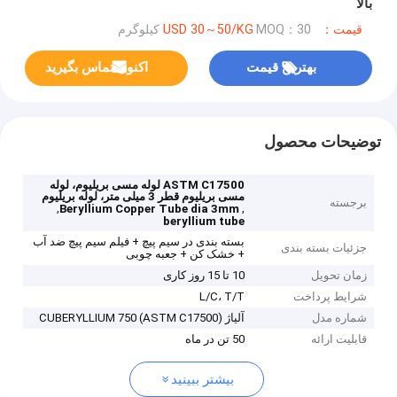
بالا
قیمت：USD 30～50/KG
MOQ：30 کیلوگرم
بهترین قیمت
اکنون تماس بگیرید
توضیحات محصول
ASTM C17500 لوله مسی بریلیوم، لوله
مسی بریلیوم قطر 3 میلی متر، لوله بریلیوم
برجسته
,
,
Beryllium Copper Tube dia 3mm
beryllium tube
بسته بندی در سیم پیچ + فیلم سیم پیچ ضد آب
جزئیات بسته بندی
+ خشک کن + جعبه چوبی
زمان تحویل
10 تا 15 روز کاری
شرایط پرداخت
L/C، T/T
شماره مدل
آلیاژ CUBERYLLIUM 750 (ASTM C17500)
قابلیت ارائه
50 تن در ماه
بیشتر ببینید