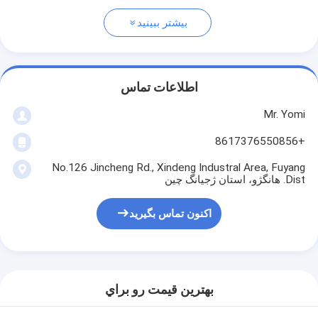
بیشتر ببینید
اطلاعات تماس
Mr. Yomi
+8617376550856
No.126 Jincheng Rd., Xindeng Industral Area, Fuyang
Dist. هانگژو، استان ژجیانگ چین
اکنون تماس بگیرید
بهترين قيمت رو براي