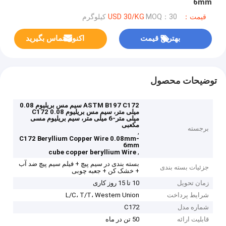
6mm
قیمت：USD 30/KG
MOQ：30 کیلوگرم
بهترین قیمت
اکنون تماس بگیرید
توضیحات محصول
ASTM B197 C172 سیم مس بریلیوم 0.08
میلی متر، سیم مس بریلیوم C172 0.08
میلی متر-6 میلی متر، سیم بریلیوم مسی
مکعبی
برجسته
,
C172 Beryllium Copper Wire 0.08mm-
6mm
,
cube copper beryllium Wire
بسته بندی در سیم پیچ + فیلم سیم پیچ ضد آب
جزئیات بسته بندی
+ خشک کن + جعبه چوبی
زمان تحویل
10 تا 15 روز کاری
شرایط پرداخت
L/C، T/T، Western Union
شماره مدل
C172
قابلیت ارائه
50 تن در ماه