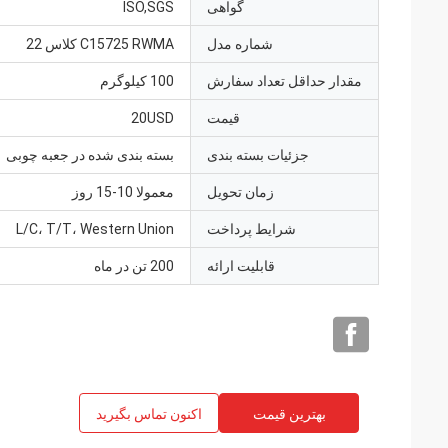
گواهی
ISO,SGS
شماره مدل
C15725 RWMA کلاس 22
مقدار حداقل تعداد سفارش
100 کیلوگرم
قیمت
20USD
جزئیات بسته بندی
بسته بندی شده در جعبه چوبی
زمان تحویل
معمولا 10-15 روز
شرایط پرداخت
L/C، T/T، Western Union
قابلیت ارائه
200 تن در ماه
بهترین قیمت
اکنون تماس بگیرید