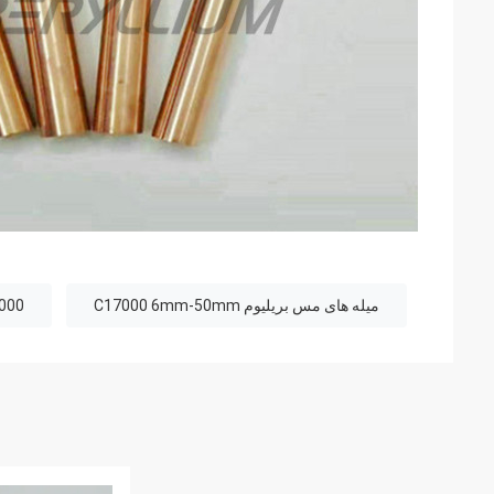
میله های مس بریلیوم C17000 6mm-50mm
NS C17000