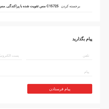
برجسته کردن
C15725 مس تقویت شده با پراکندگی
,
مس ت
پیام بگذارید
پیام فرستادن