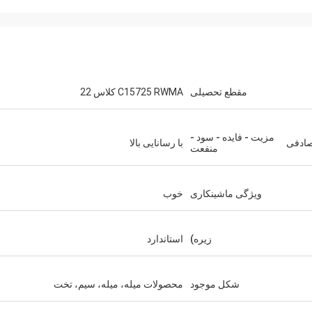
مقطع تحصیلی
C15725 RWMA کلاس 22
مزیت - فایده - سود -
صادفی
با رسانایی بالا
منفعت
ویژگی ماشینکاری
خوب
زیره)
استاندارد
شکل موجود
محصولات میله، میله، سیم، تخت