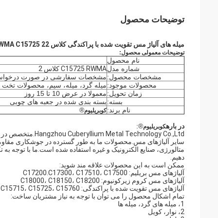
توضیحات محصول
میله های آلیاژ مس تقویت شده با پراکندگی کلاس 22 RWMA C15725
توضیحات معمولی محصول:
نام محصول
شماره مدل
C15725 RWMA کلاس 2
مشخصات محصول:
مشخصات سفارشی در صورت درخواس
محصولات موجود:
میله گرد، میله، سیم، محصولات تخت
زمان تحویل:
معمولا در عرض 10 تا 15 روز
بسته:
بسته بندی شده در جعبه های چوبی
نام برند:
®
کوبریلیوم
در باره
®:
کوبریلیوم
Technology Co.,Ltd
سایر آلیاژهای مس.محصولات ما به طور گسترده در جوشکاری مقاومت
متالورژی، صنایع الکترونیک و غیره استفاده شده است.ما با توجه به تک
دهیم.
ممکن است به این محصولات علاقه مند شوید:
آلیاژهای مس بریلیم: C17200.C17300، C17510، C17500
آلیاژهای مس کروم زیرکونیوم: C18000، C18150، C18200
آلیاژهای مس تقویت شده با پراکندگی: C15715، C15725، C15760
تمام اشکال محصول را می توان با توجه به نیاز مشتریان ساخت:
1، میله های گرد، میله ها
2، نوار، کویل