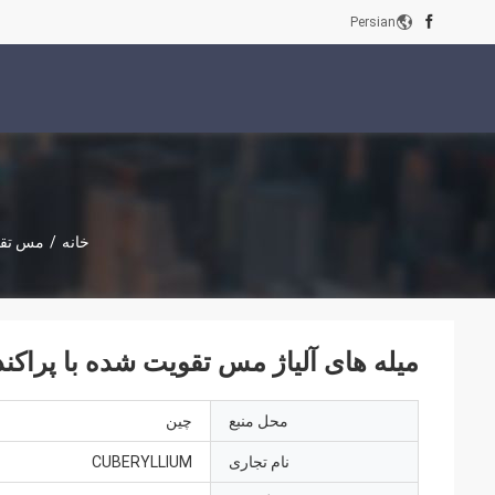
Persian
خانه
/
مس تقو
میله های آلیاژ مس تقویت شده با پراکندگی کلاس 22
محل منبع
چین
نام تجاری
CUBERYLLIUM