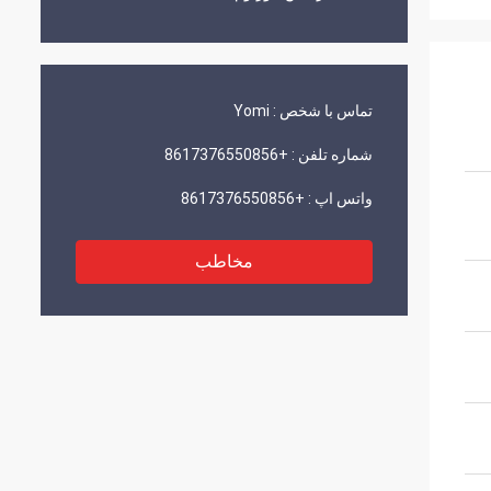
تماس با شخص :
Yomi
شماره تلفن :
+8617376550856
واتس اپ :
+8617376550856
مخاطب