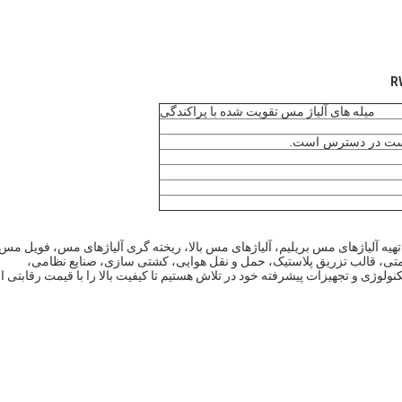
میله های آلیاژ مس تقویت شده با پراکندگی
ت در دسترس است.
Hangzhou Cuberyllium Metal .متخصص در تهیه آلیاژهای مس بریلیم، آلیاژهای مس بالا، ریخته گری آلیاژهای مس، فویل مس
ی، قالب تزریق پلاستیک، حمل و نقل هوایی، کشتی سازی، صنایع نظامی،
نولوژی و تجهیزات پیشرفته خود در تلاش هستیم تا کیفیت بالا را با قیمت رقابتی ار