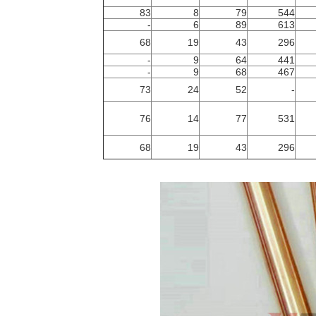
83
8
79
544
-
6
89
613
68
19
43
296
-
9
64
441
-
9
68
467
73
24
52
-
76
14
77
531
68
19
43
296