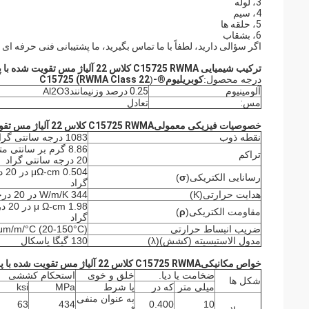
3، لوله
4، سیم
5، حلقه ها
6، بشقاب
اگر سؤالی دارید، لطفاً با ما تماس بگیرید، ما پشتیبانی فنی حرفه ای 
ترکیب شیمیایی C15725 RWMA کلاس 22 آلیاژ مس تقویت شده با پراکندگی:
درجه محصول:
کوبریلیوم
®
-C15725 (RWMA Class 22
)
آلومینیوم
0.25 درصد وزنیمانند
Al2O3
مس:
تعادل
خصوصیات فیزیکی معمولی
C15725 RWMA کلاس 22 آلیاژ مس تقویت شده با پراکندگی:
نقطه ذوب
1083 درجه سانتی گراد
8.86 گرم بر سانتی 
تراکم
20 درجه سانتی گراد
.504
رسانایی الکتریکی
(
σ
)
گراد
هدایت حرارتی
(K)
344 W/m/K در 20 درجه سانتی گراد
1.98 
مقاومت الکتریکی
(
ρ
)
گراد
ضریب انبساط حرارتی
μm/m/°C (20-150°C)
مدول الاستیسیته (کشش)
(
λ)
130 گیگا پاسکال
خواص مکانیکی
C15725 RWMA کلاس 22 آلیاژ مس تقویت شده با پراکندگی:
ضخامت یا دیا.
خلق و خوی
استحکام کششی
شکل ها
میلی متر
که در
یا شرط
MPa
ksi
به عنوان منفی
63
434
0.400
10