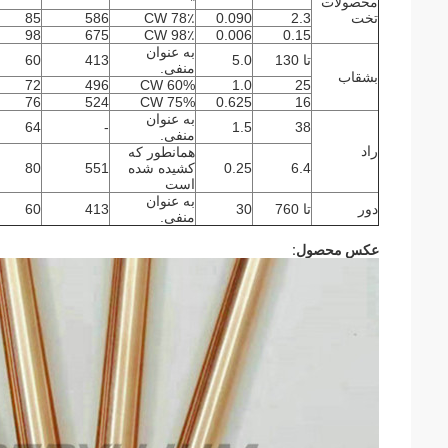
*
محصولات
تخت
2.3
0.090
CW 78٪
586
85
98
675
CW 98٪
0.006
0.15
به عنوان
تا 130
5.0
413
60
منفی.
بشقاب
72
496
CW 60%
1.0
25
76
524
CW 75%
0.625
16
به عنوان
64
-
1.5
38
منفی.
راد
همانطور که
6.4
0.25
کشیده شده
551
80
است
به عنوان
دور
تا 760
30
413
60
منفی.
عکس محصول: