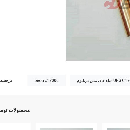
U میله های مس بریلیوم
becu c17000
برچسب 
محصولات توصی