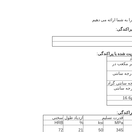
را به شما ارائه می دهیم.
متر مکعب در
0 μΩ-cm در 20 درجه سانتی
μ Ω-cm در 20 درجه سانتی
16.6
قدرت تسلیم
ازدیاد طول
سختی
HRB
%
ksi
MPa
72
21
50
345