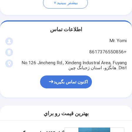
بیشتر ببینید
اطلاعات تماس
Mr. Yomi
+8617376550856
No.126 Jincheng Rd., Xindeng Industral Area, Fuyang
Dist. هانگژو، استان ژجیانگ چین
اکنون تماس بگیرید
بهترين قيمت رو براي