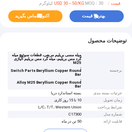
قیمت：USD 30～50/KG
MOQ：30 کیلوگرم
بهترین قیمت
اکنون تماس بگیرید
توضیحات محصول
میله مسی بریلیم مربعی، قطعات سوئیچ میله
گرد مس بریلیم، میله گرد مس بریلیم آلیاژی
M25
,
برجسته
Switch Parts Beryllium Copper Round
Bar
,
Alloy M25 Beryllium Copper Round
Bar
جزئیات بسته بندی
بسته استاندارد دریا
زمان تحویل
10 تا 15 روز کاری
شرایط پرداخت
L/C، T/T، Western Union
شماره مدل
C17300
قابلیت ارائه
50 تن در ماه