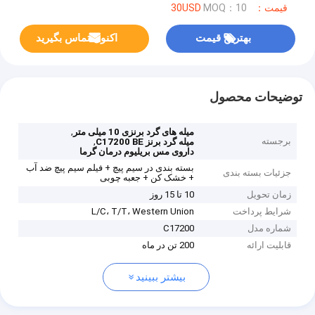
قیمت：30USD
MOQ：10
بهترین قیمت
اکنون تماس بگیرید
توضیحات محصول
,
میله های گرد برنزی 10 میلی متر
برجسته
,
میله گرد برنز C17200 BE
داروی مس بریلیوم درمان گرما
بسته بندی در سیم پیچ + فیلم سیم پیچ ضد آب
جزئیات بسته بندی
+ خشک کن + جعبه چوبی
زمان تحویل
10 تا 15 روز
شرایط پرداخت
L/C، T/T، Western Union
شماره مدل
C17200
قابلیت ارائه
200 تن در ماه
بیشتر ببینید